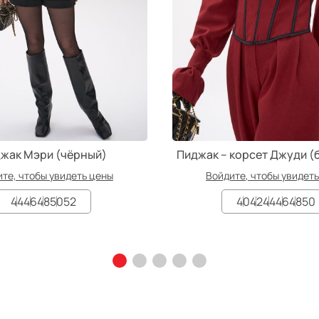
жак Мэри (чёрный)
Пиджак – корсет Джуди (
те, чтобы увидеть цены
Войдите, чтобы увидет
44
46
48
50
52
40
42
44
46
48
50