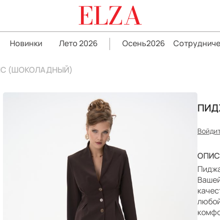
ELZA
Новинки
Лето 2026
Осень2026
Сотрудниче
ИС (ШОКОЛАДНЫЙ)
ПИД
Войдит
ОПИС
Пиджа
Вашей
качес
любой
комфо