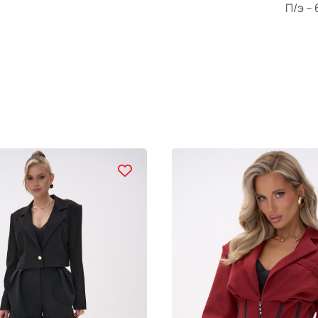
П/э –