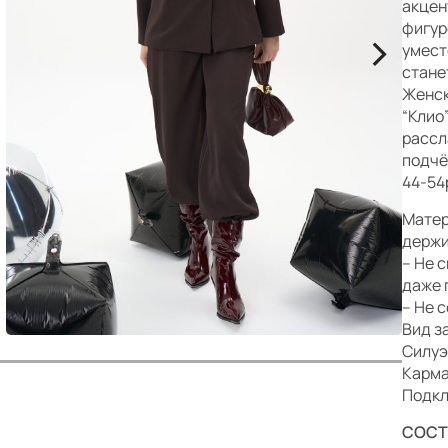
р
акцен
фигур
>
умест
стане
Женск
“Клио
рассл
подчё
44-54
Матер
держи
– Не 
даже 
– Не 
Вид з
Силуэ
Карма
Подкл
СОСТ