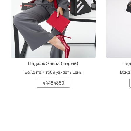
Пиджак Элиза (серый)
Пид
Войдите, чтобы увидеть цены
Войди
44
46
48
50