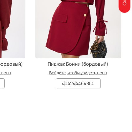
бордовый)
Пиджак Бонни (бордовый)
ь цены
Войдите, чтобы увидеть цены
40
42
44
46
48
50