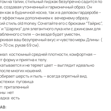
том на талии, стильный пиджак безупречно садится по
е, создавая утонченный и гармоничный образ. Он
ен как в будничной носке, так и в деловом гардеробе –
т эффектным дополнением к вечернему образу.
ий стиль old money. Сочетайте его с брюками “Тайрис”,
” и “Шарлиз” для элегантного лука или с джинсами для
абленного стиля — он везде будет уместен,
ркивая ваш безупречный вкус и чувство меры.Длины: (
р-70 см, рукав 69 см).
иал: костюмный средней плотности,
комфортная —
т форму и приятна к телу.
скатывается и не теряет цвет — выглядит идеально
после многих ношений.
собирает шерсть и пыль — всегда опрятный вид.
астежки: пуговица
т: приталенный
ны: нет
адка: есть
АВ: