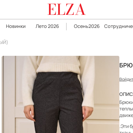
ELZA
Новинки
Лето 2026
Осень2026
Сотрудниче
ЫЙ)
БРЮ
Войдит
ОПИС
Брюки
теплы
движе
.Эти 
ткань