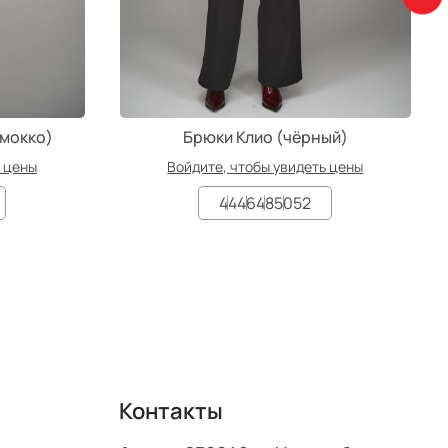
/мокко)
Брюки Клио (чёрный)
ь цены
Войдите, чтобы увидеть цены
44
46
48
50
52
Контакты