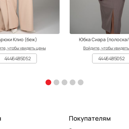
Брюки Клио (беж)
Юбка Сиара (полоска
те, чтобы увидеть цены
Войдите, чтобы увидет
44
46
48
50
52
44
46
48
50
52
н
Покупателям