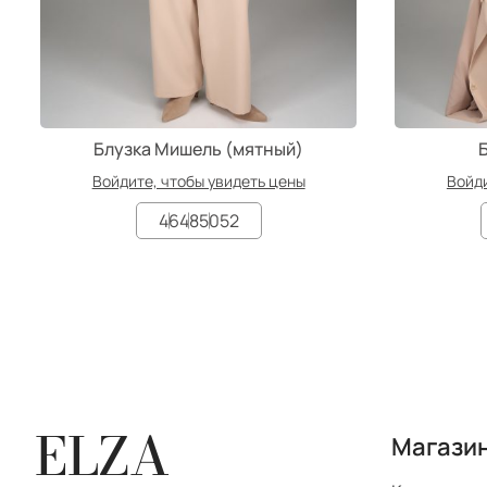
Блузка Мишель (мятный)
Войдите, чтобы увидеть цены
Войди
46
48
50
52
ELZA
Магази