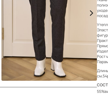
р
полиэ
>
уходе
посад
Утепл
Эласт
фигур
Практ
Прямо
Издел
Рост 
Парам
Длины
см,54
СОСТ
55%ви