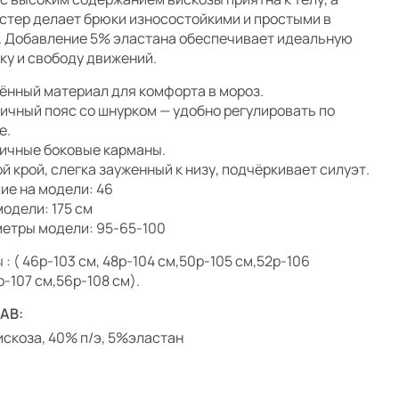
стер делает брюки износостойкими и простыми в
. Добавление 5% эластана обеспечивает идеальную
ку и свободу движений.
ённый материал для комфорта в мороз.
ичный пояс со шнурком — удобно регулировать по
е.
ичные боковые карманы.
й крой, слегка зауженный к низу, подчёркивает силуэт.
ие на модели: 46
модели: 175 см
етры модели: 95-65-100
 : ( 46р-103 см, 48р-104 см,50р-105 см,52р-106
р-107 см,56р-108 см).
АВ:
скоза, 40% п/э, 5%эластан