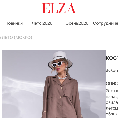
ELZA
Новинки
Лето 2026
Осень2026
Сотрудниче
 ЛЕТО (МОККО)
КОС
Войдит
ОПИС
Этот 
палац
свида
летом
облик