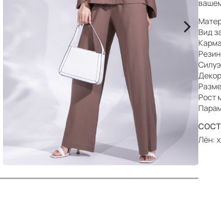
р
вашем
>
Матер
Вид з
Карма
Резин
Силуэ
Декор
Разме
Рост 
Парам
СОСТ
Лён: х