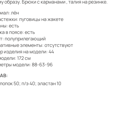
у образу. Брюки с карманами , талия на резинке.
иал: лён
астежки: пуговицы на жакете
ны: есть
ка в поясе: есть
т: полуприлегающий
ативные элементы: отсутствуют
р изделия на модели: 44
модели: 172 см
етры модели: 88-63-96
АВ:
лопок 50; п/э 40; эластан 10