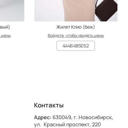
овый)
Жилет Клио (беж)
ь цены
Войдите, чтобы увидеть цены
44
46
48
50
52
Контакты
Адрес:
630049, г. Новосибирск,
ул. Красный проспект, 220