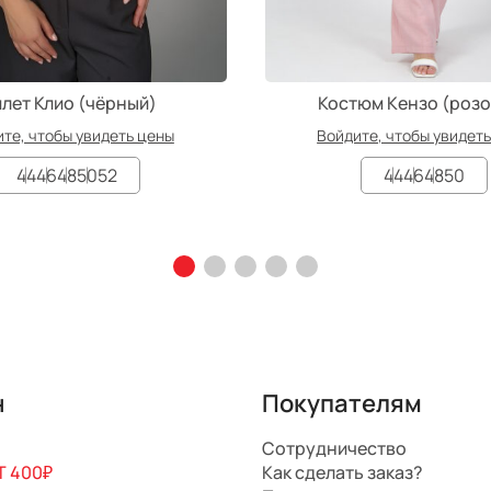
лет Клио (чёрный)
Костюм Кензо (роз
те, чтобы увидеть цены
Войдите, чтобы увидет
44
46
48
50
52
44
46
48
50
н
Покупателям
Сотрудничество
 400₽
Как сделать заказ?