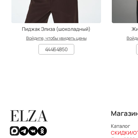
Пиджак Элиза (шоколадный)
Жи
Войдите, чтобы увидеть цены
Войди
44
46
48
50
ELZA
Магази
Каталог
СКИДКИ/ОТ