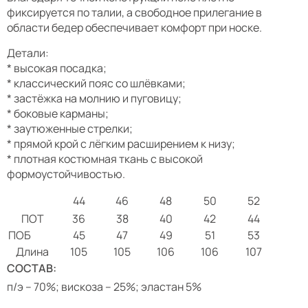
фиксируется по талии, а свободное прилегание в
области бедер обеспечивает комфорт при носке.
Детали:
* высокая посадка;
* классический пояс со шлёвками;
* застёжка на молнию и пуговицу;
* боковые карманы;
* заутюженные стрелки;
* прямой крой с лёгким расширением к низу;
* плотная костюмная ткань с высокой
формоустойчивостью.
44
46
48
50
52
ПОТ
36
38
40
42
44
ПОБ
45
47
49
51
53
Длина
105
105
106
106
107
СОСТАВ:
п/э – 70%; вискоза – 25%; эластан 5%