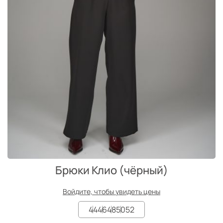
Брюки Клио (чёрный)
Войдите, чтобы увидеть цены
44
46
48
50
52