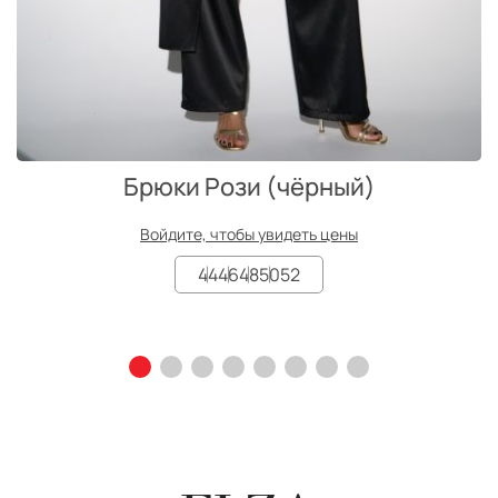
Брюки Рози (чёрный)
Войдите, чтобы увидеть цены
44
46
48
50
52