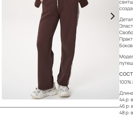
р
свитш
созда
>
Детал
Эласт
Свобо
Практ
Боков
Модел
путеш
СОСТ
100% 
Длин
44 р:
46 р:
48 р: