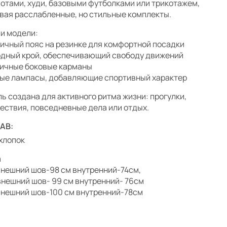
отами, худи, базовыми футболками или трикотажем,
вая расслабленные, но стильные комплекты.
и модели:
ичный пояс на резинке для комфортной посадки
дный крой, обеспечивающий свободу движений
ичные боковые карманы
ые лампасы, добавляющие спортивный характер
ь создана для активного ритма жизни: прогулки,
ествия, повседневные дела или отдых.
АВ:
хлопок
а
 внешний шов-98 см внутренний-74см,
 внешний шов- 99 см внутренний- 76см
 внешний шов-100 см внутренний-78см