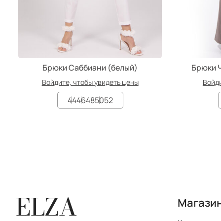
Брюки Саббиани (белый)
Брюки 
Войдите, чтобы увидеть цены
Войди
44
46
48
50
52
ELZA
Магази