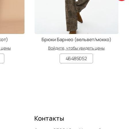
кот)
Брюки Барнео (вельвет/мокко)
ь цены
Войдите, чтобы увидеть цены
46
48
50
52
Контакты