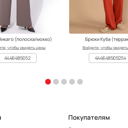
Чикаго (полоска/мокко)
Брюки Куба (терра
те, чтобы увидеть цены
Войдите, чтобы увидет
44
46
48
50
52
44
46
48
50
52
54
н
Покупателям