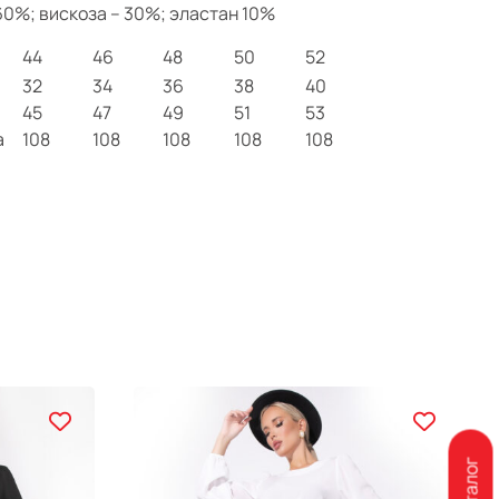
 60%; вискоза – 30%; эластан 10%
44
46
48
50
52
32
34
36
38
40
45
47
49
51
53
а
108
108
108
108
108