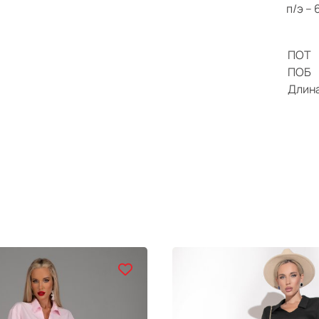
п/э –
ПОТ
ПОБ
Длин