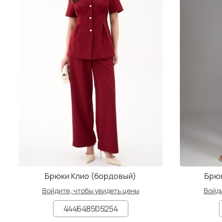
Брюки Клио (бордовый)
Брюк
Войдите, чтобы увидеть цены
Войди
44
46
48
50
52
54