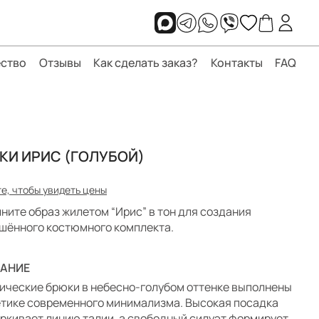
ство
Отзывы
Как сделать заказ?
Контакты
FAQ
КИ ИРИС (ГОЛУБОЙ)
е, чтобы увидеть цены
ните образ жилетом “Ирис” в тон для создания
шённого костюмного комплекта.
АНИЕ
ические брюки в небесно-голубом оттенке выполнены
етике современного минимализма. Высокая посадка
ркивает линию талии, а свободный силуэт формирует