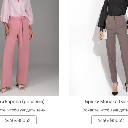
и Европа (розовый)
Брюки Монако (мо
те, чтобы увидеть цены
Войдите, чтобы увидет
44
46
48
50
52
44
46
48
50
52