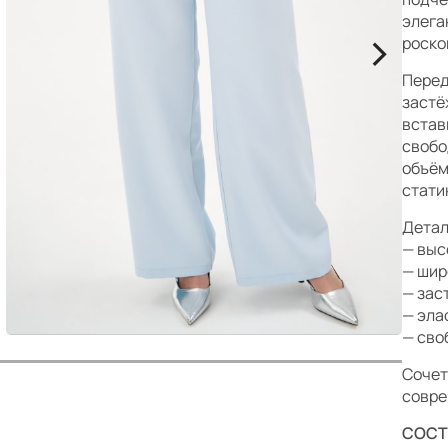
р
элега
>
роско
Перед
застё
встав
свобо
объём
стати
Детал
— выс
— шир
— зас
— эла
— сво
Сочет
совре
СОСТ