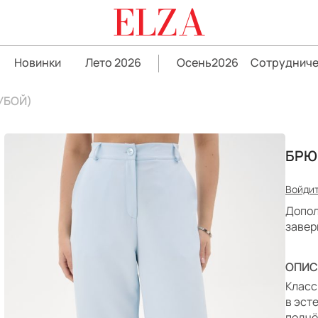
ELZA
Новинки
Лето 2026
Осень2026
Сотрудниче
УБОЙ)
БРЮ
Войдит
Допол
завер
ОПИС
Класс
в эст
подчё