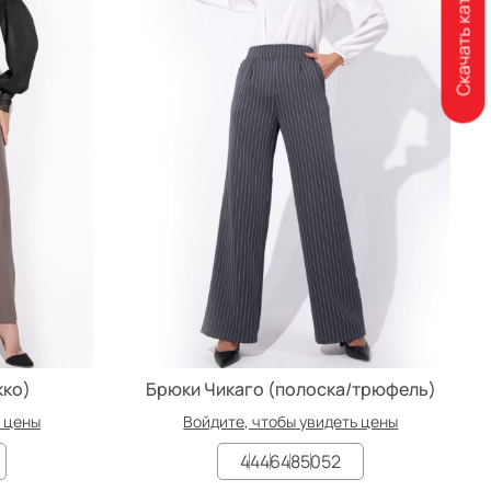
Скачать каталог
кко)
Брюки Чикаго (полоска/трюфель)
ь цены
Войдите, чтобы увидеть цены
44
46
48
50
52