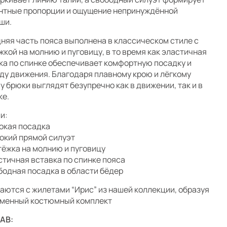
нтные пропорции и ощущение непринуждённой
ши.
няя часть пояса выполнена в классическом стиле с
жкой на молнию и пуговицу, в то время как эластичная
ка по спинке обеспечивает комфортную посадку и
ду движения. Благодаря плавному крою и лёгкому
у брюки выглядят безупречно как в движении, так и в
ке.
и:
окая посадка
окий прямой силуэт
тёжка на молнию и пуговицу
стичная вставка по спинке пояса
бодная посадка в области бёдер
аются с жилетами “Ирис” из нашей коллекции, образуя
менный костюмный комплект
АВ: