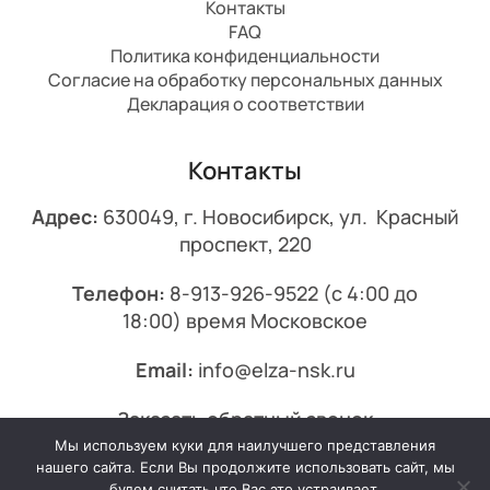
Контакты
FAQ
Политика конфиденциальности
Согласие на обработку персональных данных
Декларация о соответствии
Контакты
Адрес:
630049, г. Новосибирск, ул. Красный
проспект, 220
Телефон:
8-913-926-9522
(с 4:00 до
18:00) время Московское
Email:
info@elza-nsk.ru
Заказать обратный звонок
Мы используем куки для наилучшего представления
© 2013-2026 Эльза.
нашего сайта. Если Вы продолжите использовать сайт, мы
будем считать что Вас это устраивает.