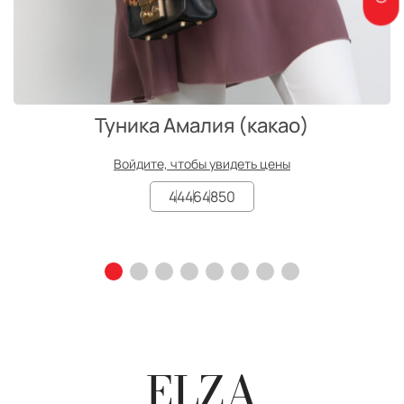
Туника Амалия (какао)
Войдите, чтобы увидеть цены
44
46
48
50
ELZA