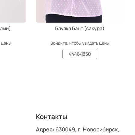
елый)
Блузка Бант (сакура)
ь цены
Войдите, чтобы увидеть цены
44
46
48
50
Контакты
Адрес:
630049, г. Новосибирск,