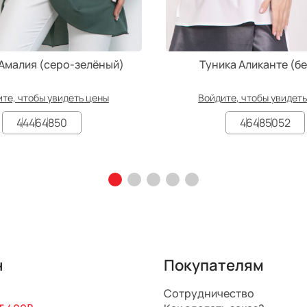
 Амалия (серо-зелёный)
Туника Аликанте (б
те, чтобы увидеть цены
Войдите, чтобы увидет
44
46
48
50
46
48
50
52
н
Покупателям
Сотрудничество