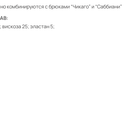
но комбинируются с брюками “Чикаго” и “Саббиани”
АВ:
; вискоза 25; эластан 5;