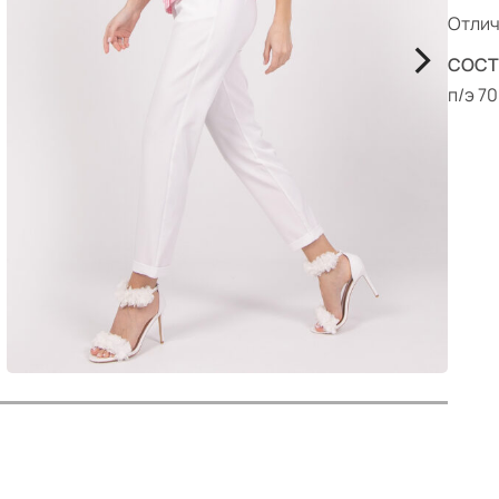
р
Отлич
>
СОСТ
п/э 70