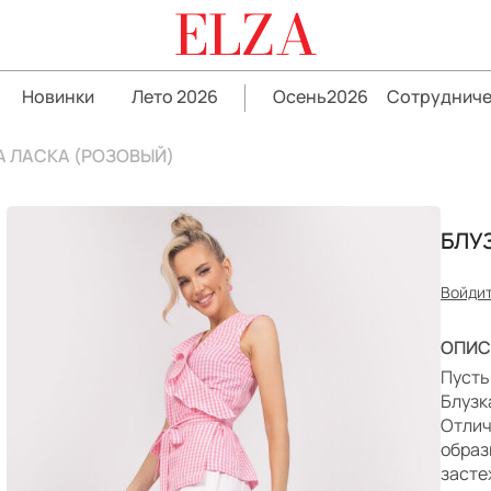
ELZA
Новинки
Лето 2026
Осень2026
Сотрудниче
А ЛАСКА (РОЗОВЫЙ)
БЛУ
Войдит
ОПИС
Пусть
Блузк
Отлич
образ
засте