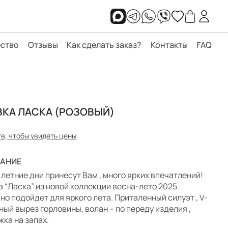
ство
Отзывы
Как сделать заказ?
Контакты
FAQ
ЗКА ЛАСКА (РОЗОВЫЙ)
е, чтобы увидеть цены
АНИЕ
 летние дни принесут Вам , много ярких впечатлений!
а “Ласка” из новой коллекции весна-лето 2025.
но подойдет для яркого лета. Приталенный силуэт , V-
ный вырез горловины, волан – по переду изделия ,
жка на запах.