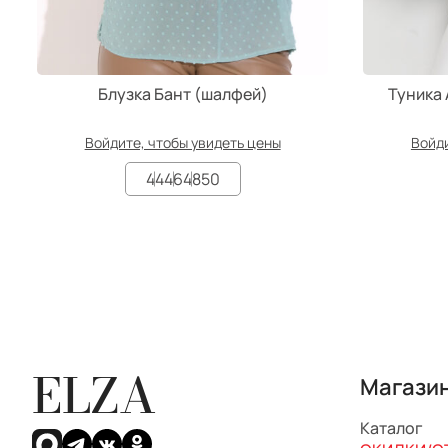
Блузка Бант (шалфей)
Туника
Войдите, чтобы увидеть цены
Войди
44
46
48
50
ELZA
Магази
Каталог