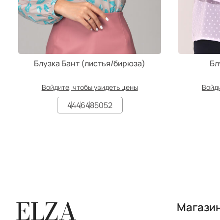
Блузка Бант (листья/бирюза)
Бл
Войдите, чтобы увидеть цены
Войди
44
46
48
50
52
ELZA
Магази