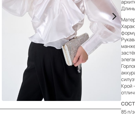
р
архит
Длины:
>
Матер
Харак
форму
Рукав
манже
застё
элега
Горло
аккур
силуэ
Крой 
отлич
СОСТ
85 п/э