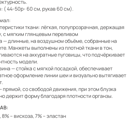
ектурность.
 ( 44-50р- 60 см, рукав 60 см).
иал:
теристики ткани: лёгкая, полупрозрачная, держащая
, с мягким глянцевым переливом
а — длинные, на воздушном объёме, собранные на
те. Манжеты выполнены из плотной ткани в тон,
гиваются на аккуратные пуговицы, что подчёркивает
нтность модели.
вина — стойка с мягкой посадкой, обеспечивает
атное оформление линии шеи и визуально вытягивает
т.
— прямой, со свободой движения, при этом блузка
но держит форму благодаря плотности органзы.
АВ:
, 8% – вискоза, 7% – эластан