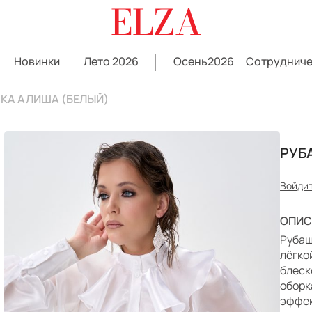
ELZA
Новинки
Лето 2026
Осень2026
Сотрудниче
КА АЛИША (БЕЛЫЙ)
РУБ
Войдит
ОПИС
Рубаш
лёгко
блеск
оборк
эффек