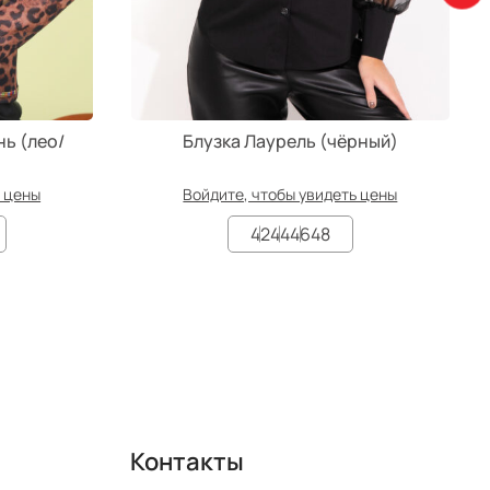
ь (лео/
Блузка Лаурель (чёрный)
ь цены
Войдите, чтобы увидеть цены
42
44
46
48
Контакты