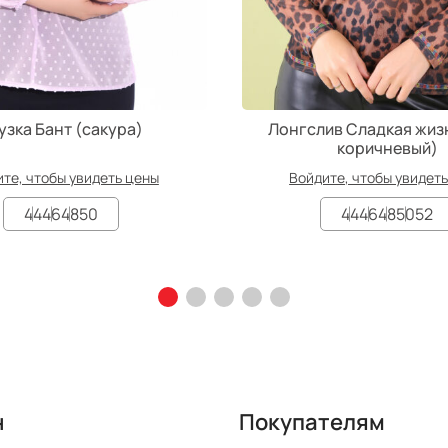
узка Бант (сакура)
Лонгслив Сладкая жизн
коричневый)
те, чтобы увидеть цены
Войдите, чтобы увидет
44
46
48
50
44
46
48
50
52
н
Покупателям