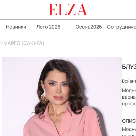
ELZA
Новинки
Лето 2026
Осень2026
Сотрудниче
Н МАРГО (САКУРА)
БЛУ
Войдит
Модны
вариа
профе
ОПИС
Модны
вариа