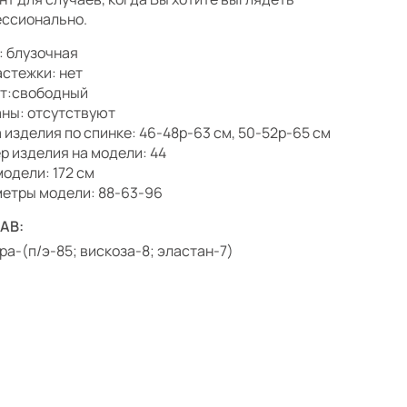
ссионально.
: блузочная
астежки: нет
т:свободный
ны: отсутствуют
 изделия по спинке: 46-48р-63 см, 50-52р-65 см
р изделия на модели: 44
модели: 172 см
етры модели: 88-63-96
АВ:
ра-(п/э-85; вискоза-8; эластан-7)