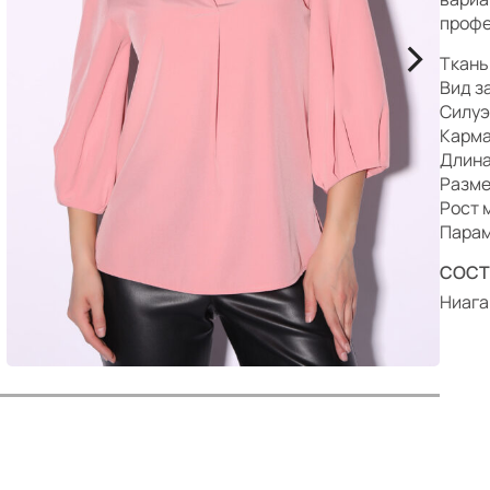
р
профе
>
Ткань
Вид з
Силуэ
Карма
Длина
Разме
Рост 
Парам
СОСТ
Ниага