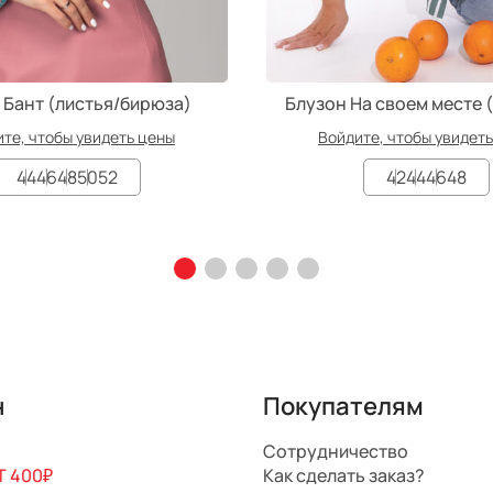
 Бант (листья/бирюза)
Блузон На своем месте 
те, чтобы увидеть цены
Войдите, чтобы увидет
44
46
48
50
52
42
44
46
48
н
Покупателям
Сотрудничество
 400₽
Как сделать заказ?