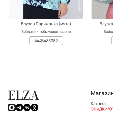
Блузон Парижанка (мята)
Блузка
Войдите, чтобы увидеть цены
Войди
44
46
48
50
52
ELZA
Магази
Каталог
СКИДКИ/ОТ