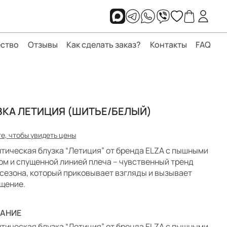
ство
Отзывы
Как сделать заказ?
Контакты
FAQ
ЗКА ЛЕТИЦИЯ (ШИТЬЕ/БЕЛЫЙ)
е, чтобы увидеть цены
тическая блузка “Летиция” от бренда ELZA с пышными
ом и спущенной линией плеча – чувственный тренд
 сезона, который приковывает взгляды и вызывает
щение.
АНИЕ
тическая блузка “Летиция” от бренда ELZA с пышными