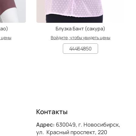
као)
Блузка Бант (сакура)
ь цены
Войдите, чтобы увидеть цены
44
46
48
50
Контакты
Адрес:
630049, г. Новосибирск,
ул. Красный проспект, 220