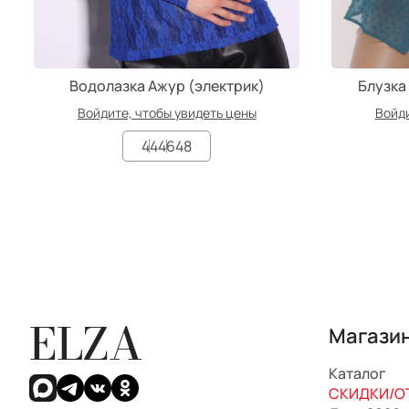
Водолазка Ажур (электрик)
Блузка
Войдите, чтобы увидеть цены
Войди
44
46
48
ELZA
Магази
Каталог
СКИДКИ/ОТ