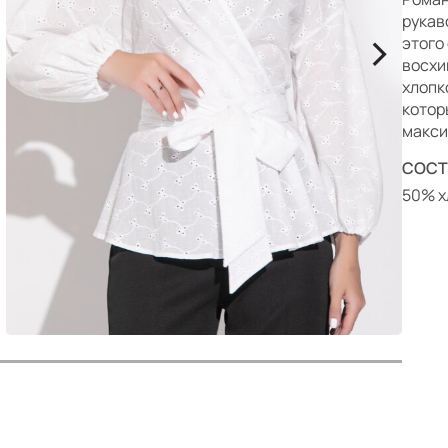
р
рукав
>
этого
восхи
хлопк
котор
макси
СОСТ
50% х