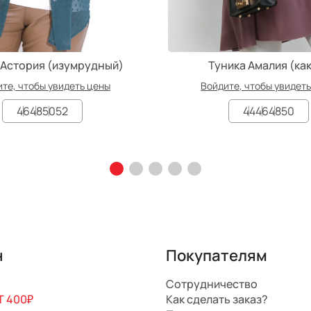
 Астория (изумрудный)
Туника Амалия (ка
те, чтобы увидеть цены
Войдите, чтобы увидет
46
48
50
52
44
46
48
50
н
Покупателям
Сотрудничество
 400₽
Как сделать заказ?