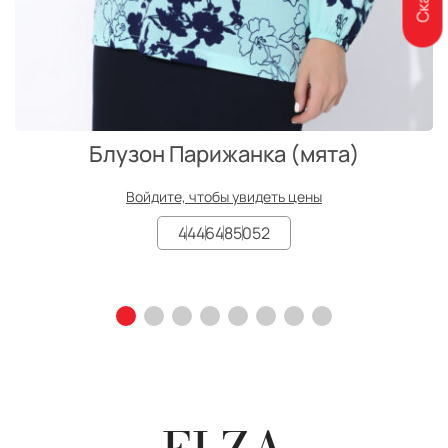
Блузон Парижанка (мята)
Войдите, чтобы увидеть цены
44
46
48
50
52