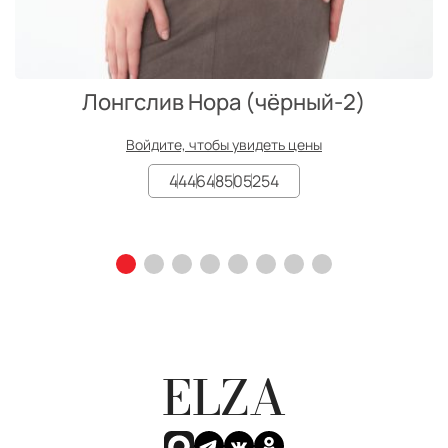
Лонгслив Нора (чёрный-2)
Войдите, чтобы увидеть цены
44
46
48
50
52
54
ELZA