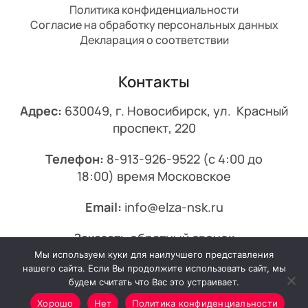
Политика конфиденциальности
Согласие на обработку персональных данных
Декларация о соответствии
Контакты
Адрес:
630049, г. Новосибирск, ул. Красный
проспект, 220
Телефон:
8-913-926-9522
(с 4:00 до
18:00) время Московское
Email:
info@elza-nsk.ru
Заказать обратный звонок
Мы используем куки для наилучшего представления
© 2013-2026 Эльза.
нашего сайта. Если Вы продолжите использовать сайт, мы
будем считать что Вас это устраивает.
Хорошо
Нет
Политика конфиденциальности
Минимальный заказ от 7000₽