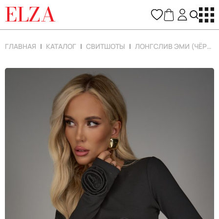
ELZA
ГЛАВНАЯ
КАТАЛОГ
СВИТШОТЫ
ЛОНГСЛИВ ЭМИ (ЧЁРНЫЙ)