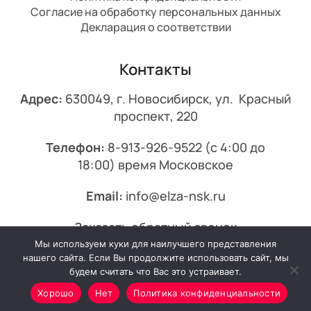
Согласие на обработку персональных данных
Декларация о соответствии
Контакты
Адрес:
630049, г. Новосибирск, ул. Красный
проспект, 220
Телефон:
8-913-926-9522
(с 4:00 до
18:00) время Московское
Email:
info@elza-nsk.ru
Заказать обратный звонок
Мы используем куки для наилучшего представления
© 2013-2026 Эльза.
нашего сайта. Если Вы продолжите использовать сайт, мы
будем считать что Вас это устраивает.
Хорошо
Нет
Политика конфиденциальности
Минимальный заказ от 7000₽