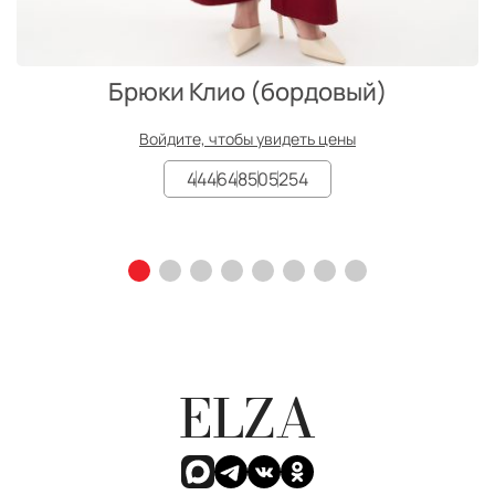
Брюки Клио (бордовый)
Войдите, чтобы увидеть цены
44
46
48
50
52
54
ELZA