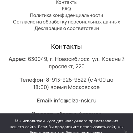
Контакты
FAQ
Политика конфиденциальности
Согласие на обработку персональных данных
Декларация о соответствии
Контакты
Адрес:
630049, г. Новосибирск, ул. Красный
проспект, 220
Телефон:
8-913-926-9522
(с 4:00 до
18:00) время Московское
Email:
info@elza-nsk.ru
Заказать обратный звонок
Мы используем куки для наилучшего представления
© 2013-2026 Эльза.
нашего сайта. Если Вы продолжите использовать сайт, мы
будем считать что Вас это устраивает.