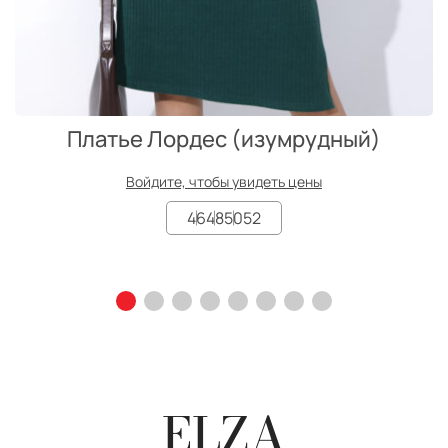
Платье Лордес (изумрудный)
Войдите, чтобы увидеть цены
46
48
50
52
ELZA