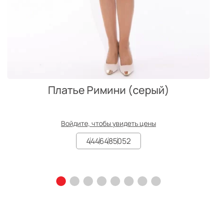
Платье Римини (серый)
Войдите, чтобы увидеть цены
44
46
48
50
52