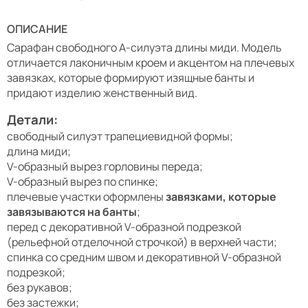
ОПИСАНИЕ
Сарафан свободного А-силуэта длины миди. Модель
отличается лаконичным кроем и акцентом на плечевых
завязках, которые формируют изящные банты и
придают изделию женственный вид.
Детали:
свободный силуэт трапециевидной формы;
длина миди;
V-образный вырез горловины переда;
V-образный вырез по спинке;
плечевые участки оформлены
завязками, которые
завязываются на банты
;
перед с декоративной V-образной подрезкой
(рельефной отделочной строчкой) в верхней части;
спинка со средним швом и декоративной V-образной
подрезкой;
без рукавов;
без застежки;