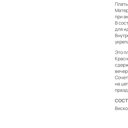
Плать
Матер
при а
В сос
для и
Внутр
укреп
Это п
Красн
сдерж
вечер
Сочет
на це
празд
СОСТ
Вискоз