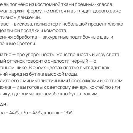
е выполнено из костюмной ткани премиум-класса.
иал держит форму, не мнётся и выглядит дорого даже
ктивном движении.
таве — вискоза, полиэстер и небольшой процент хлопка
деальной посадки и комфорта.
енняя обработка — аккуратные подгибочные швы и
лённые бретели.
латье — про уверенность, женственность и игру света.
ый оттенок говорит о смелости, чёрный — о
анном шике. В обоих цветах платье выглядит как
ний наряд из бутика высокой моды.
айте его с минималистичными босоножками и клатчем
почке — и вы готовы к светскому вечеру, коктейлю или
нику, где внимание неизбежно будет вашим.
АВ:
а – 44%, п/э – 43%, хлопок – 13%