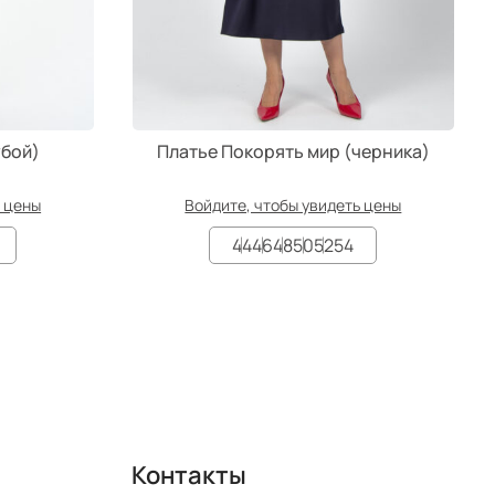
убой)
Платье Покорять мир (черника)
ь цены
Войдите, чтобы увидеть цены
44
46
48
50
52
54
Контакты