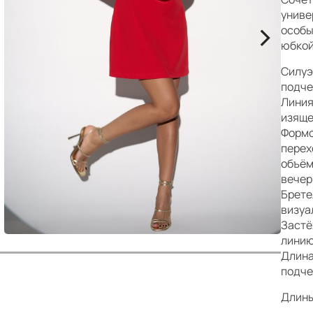
р
униве
>
особы
юбкой
Силуэ
подче
Линия
изяще
Формо
перех
объём
вечер
Брете
визуа
Застё
линию
Длина
подче
Длины