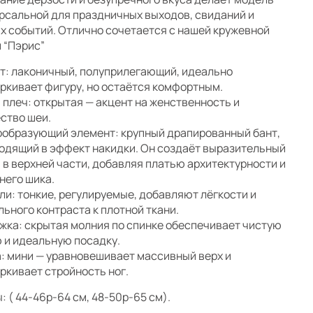
рсальной для праздничных выходов, свиданий и
х событий. Отлично сочетается с нашей кружевной
 “Пэрис”
т: лаконичный, полуприлегающий, идеально
ркивает фигуру, но остаётся комфортным.
 плеч: открытая — акцент на женственность и
ство шеи.
образующий элемент: крупный драпированный бант,
одящий в эффект накидки. Он создаёт выразительный
 в верхней части, добавляя платью архитектурности и
него шика.
ли: тонкие, регулируемые, добавляют лёгкости и
льного контраста к плотной ткани.
жка: скрытая молния по спинке обеспечивает чистую
 и идеальную посадку.
: мини — уравновешивает массивный верх и
ркивает стройность ног.
: ( 44-46р-64 см, 48-50р-65 см).