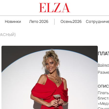
ELZA
Новинки
Лето 2026
Осень2026
Сотрудниче
РАСНЫЙ)
ПЛА
Войдит
Разме
ОПИС
Плать
блист
«Медж
Сочет