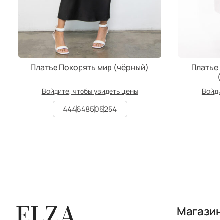
Платье Покорять мир (чёрный)
Платье
Войдите, чтобы увидеть цены
Войди
44
46
48
50
52
54
ELZA
Магази