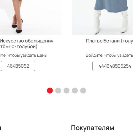
 Искусство обольщения
Платье Бетани (гол
(тёмно-голубой)
те, чтобы увидеть цены
Войдите, чтобы увидет
46
48
50
52
44
46
48
50
52
54
н
Покупателям