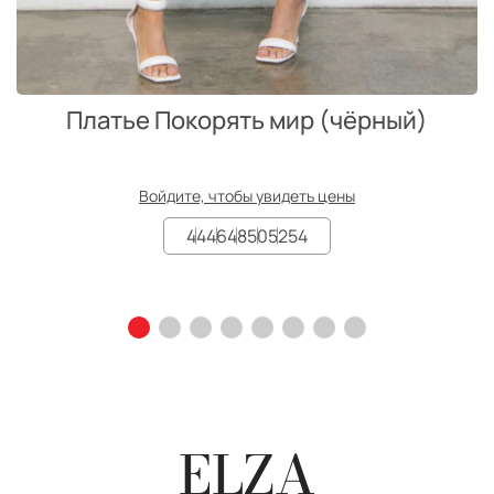
Платье Покорять мир (чёрный)
Войдите, чтобы увидеть цены
44
46
48
50
52
54
ELZA