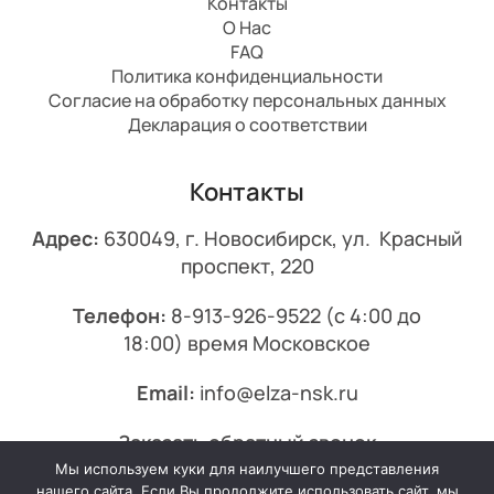
Контакты
О Нас
FAQ
Политика конфиденциальности
Согласие на обработку персональных данных
Декларация о соответствии
Контакты
Адрес:
630049, г. Новосибирск, ул. Красный
проспект, 220
Телефон:
8-913-926-9522
(с 4:00 до
18:00) время Московское
Email:
info@elza-nsk.ru
Заказать обратный звонок
Мы используем куки для наилучшего представления
© 2013-2026 Эльза.
нашего сайта. Если Вы продолжите использовать сайт, мы