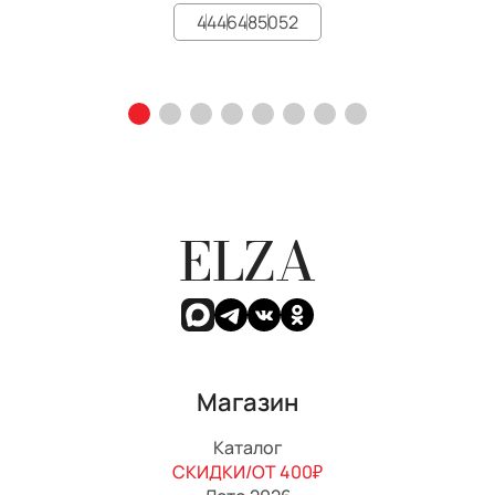
44
46
48
50
52
ELZA
Магазин
Каталог
СКИДКИ/ОТ 400₽