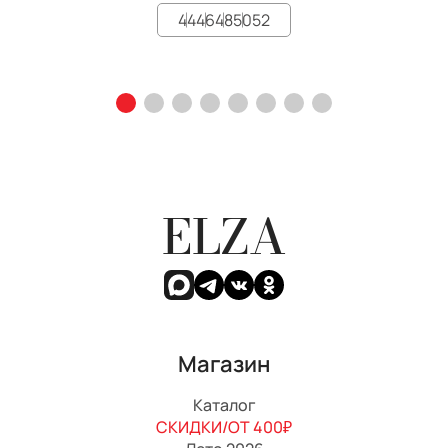
44
46
48
50
52
ELZA
Магазин
Каталог
СКИДКИ/ОТ 400₽