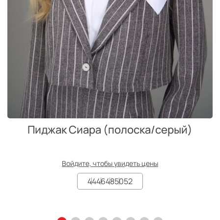
Пиджак Сиара (полоска/серый)
Войдите, чтобы увидеть цены
44
46
48
50
52