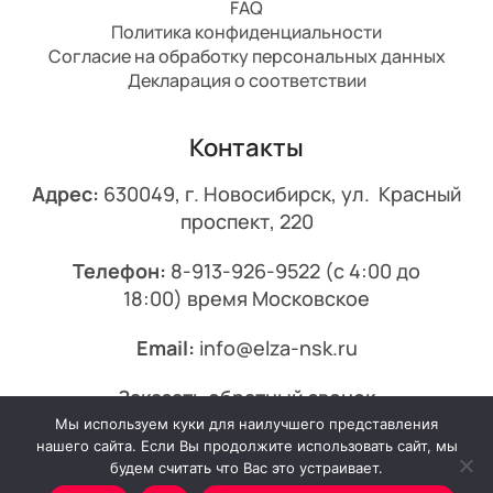
FAQ
Политика конфиденциальности
Согласие на обработку персональных данных
Декларация о соответствии
Контакты
Адрес:
630049, г. Новосибирск, ул. Красный
проспект, 220
Телефон:
8-913-926-9522
(с 4:00 до
18:00) время Московское
Email:
info@elza-nsk.ru
Заказать обратный звонок
Мы используем куки для наилучшего представления
© 2013-2026 Эльза.
нашего сайта. Если Вы продолжите использовать сайт, мы
будем считать что Вас это устраивает.