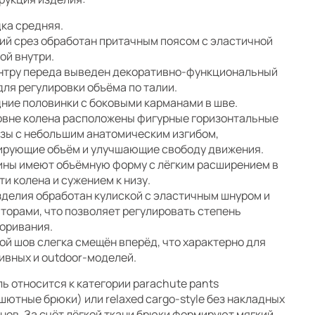
ка средняя.
ий срез обработан притачным поясом с эластичной
ой внутри.
нтру переда выведен декоративно-функциональный
для регулировки объёма по талии.
ние половинки с боковыми карманами в шве.
овне колена расположены фигурные горизонтальные
зы с небольшим анатомическим изгибом,
рующие объём и улучшающие свободу движения.
ны имеют объёмную форму с лёгким расширением в
ти колена и сужением к низу.
зделия обработан кулиской с эластичным шнуром и
торами, что позволяет регулировать степень
оривания.
ой шов слегка смещён вперёд, что характерно для
ивных и outdoor-моделей.
ь относится к категории parachute pants
шютные брюки) или relaxed cargo-style без накладных
нов. За счёт лёгкой ткани брюки формируют мягкий