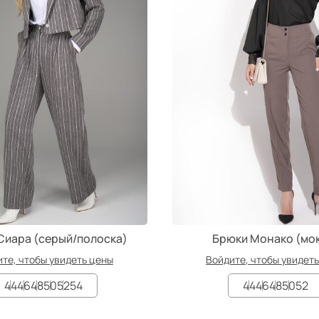
Сиара (серый/полоска)
Брюки Монако (мо
те, чтобы увидеть цены
Войдите, чтобы увидет
44
46
48
50
52
54
44
46
48
50
52