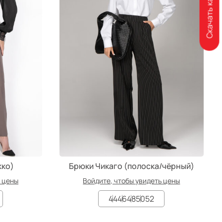
Скачать каталог
кко)
Брюки Чикаго (полоска/чёрный)
ь цены
Войдите, чтобы увидеть цены
44
46
48
50
52