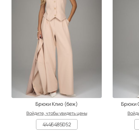
Брюки Клио (беж)
Брюки 
Войдите, чтобы увидеть цены
Войди
44
46
48
50
52