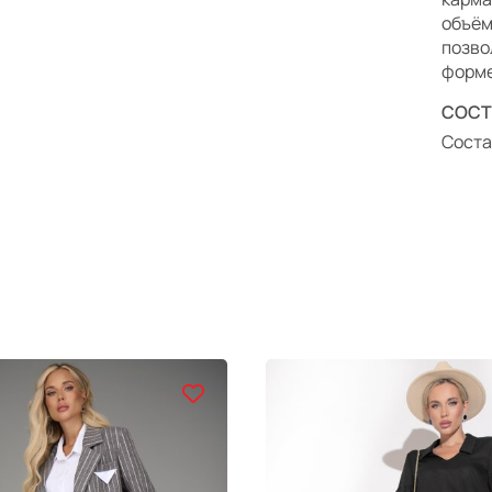
объём
позво
форме
СОСТ
Соста