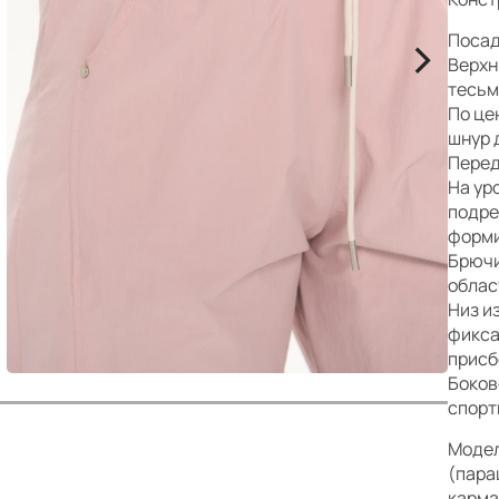
р
>
Посад
Верхн
тесьм
По це
шнур 
Перед
На ур
подре
форми
Брючи
облас
Низ и
фикса
присб
Боков
спорт
Модел
(пара
карма