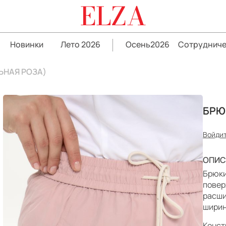
ELZA
Новинки
Лето 2026
Осень2026
Сотрудниче
ЬНАЯ РОЗА)
БРЮ
Войдит
ОПИС
Брюки
повер
расши
ширин
Конст