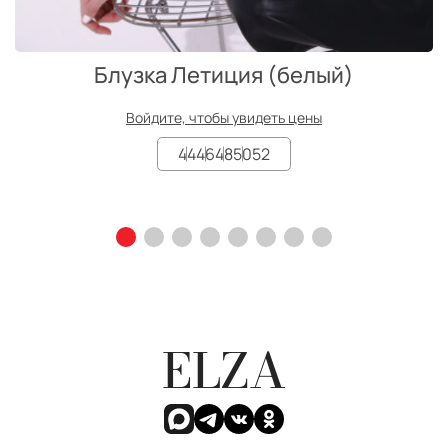
Блузка Летиция (белый)
Войдите, чтобы увидеть цены
44
46
48
50
52
ELZA