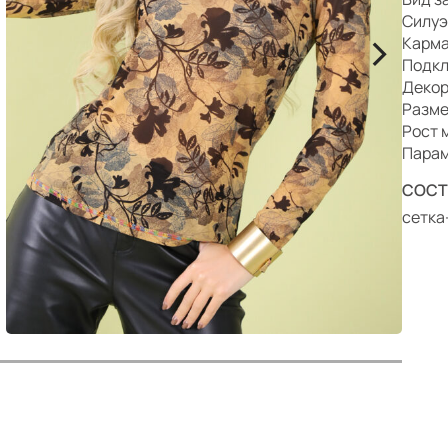
р
Силуэ
>
Карма
Подкл
Декор
Разме
Рост 
Парам
СОСТ
сетка