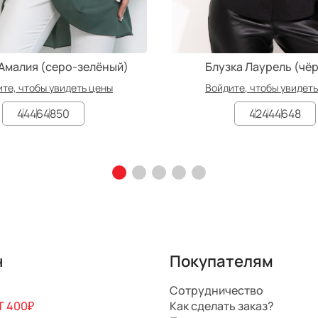
 Амалия (серо-зелёный)
Блузка Лаурель (чё
те, чтобы увидеть цены
Войдите, чтобы увидет
44
46
48
50
42
44
46
48
н
Покупателям
Сотрудничество
 400₽
Как сделать заказ?