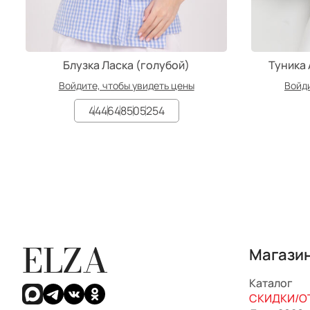
Блузка Ласка (голубой)
Туника
Войдите, чтобы увидеть цены
Войди
44
46
48
50
52
54
ELZA
Магази
Каталог
СКИДКИ/ОТ