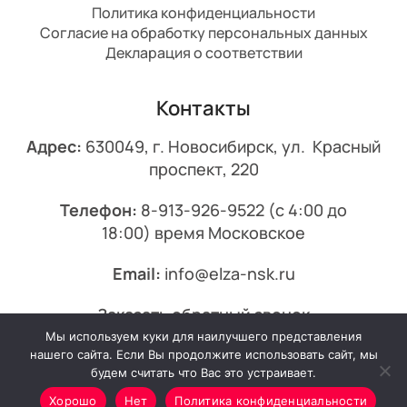
Политика конфиденциальности
Согласие на обработку персональных данных
Декларация о соответствии
Контакты
Адрес:
630049, г. Новосибирск, ул. Красный
проспект, 220
Телефон:
8-913-926-9522
(с 4:00 до
18:00) время Московское
Email:
info@elza-nsk.ru
Заказать обратный звонок
Мы используем куки для наилучшего представления
© 2013-2026 Эльза.
нашего сайта. Если Вы продолжите использовать сайт, мы
будем считать что Вас это устраивает.
Хорошо
Нет
Политика конфиденциальности
Минимальный заказ от 7000₽