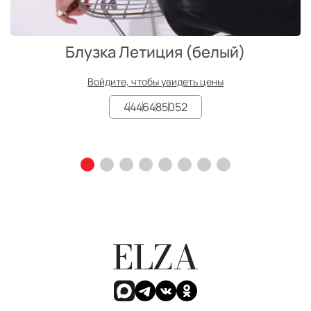
Блузка Летиция (белый)
Войдите, чтобы увидеть цены
44
46
48
50
52
ELZA