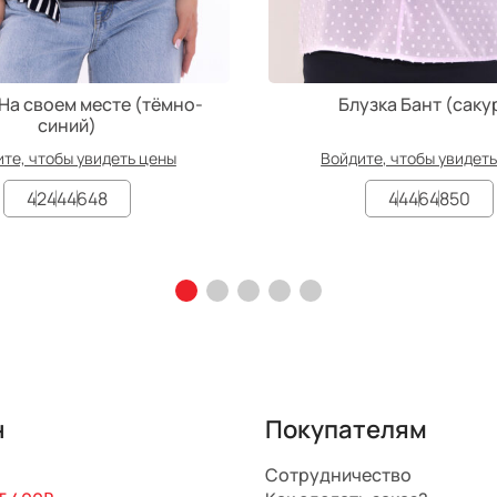
На своем месте (тёмно-
Блузка Бант (саку
синий)
те, чтобы увидеть цены
Войдите, чтобы увидет
42
44
46
48
44
46
48
50
н
Покупателям
Сотрудничество