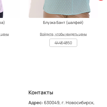
ра)
Блузка Бант (шалфей)
ь цены
Войдите, чтобы увидеть цены
44
46
48
50
Контакты
Адрес:
630049, г. Новосибирск,