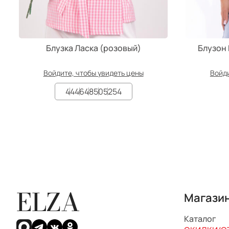
Блузка Ласка (розовый)
Блузон 
Войдите, чтобы увидеть цены
Войди
44
46
48
50
52
54
ELZA
Магази
Каталог