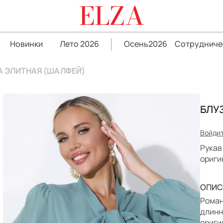
ELZA
Новинки
Лето 2026
Осень2026
Сотрудниче
А ЭЛИТНАЯ (ШАЛФЕЙ)
БЛУ
Войдит
Рукав
ориги
ОПИС
Роман
длинн
ориги