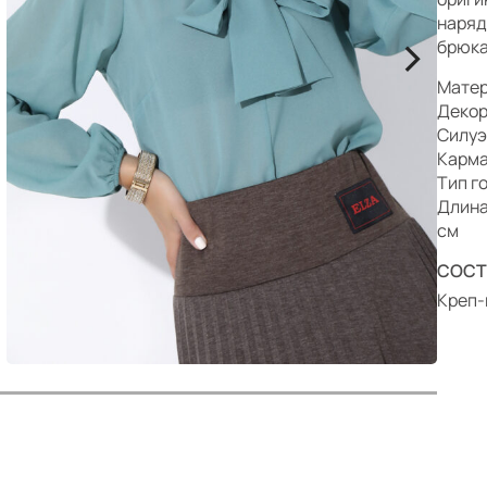
р
наряд
>
брюка
Матер
Декор
Силуэ
Карма
Тип г
Длина
см
СОСТ
Креп-