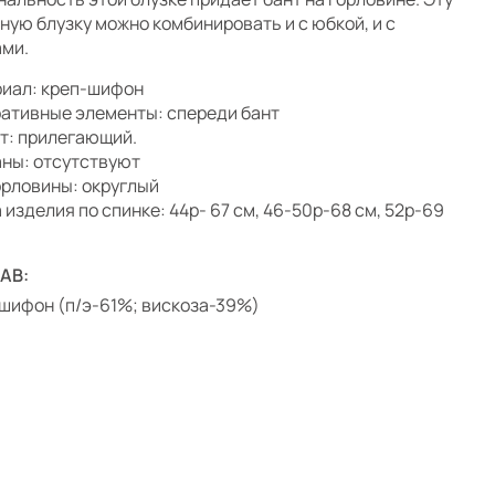
ную блузку можно комбинировать и с юбкой, и с
ми.
иал: креп-шифон
ативные элементы: спереди бант
т: прилегающий.
ны: отсутствуют
орловины: округлый
 изделия по спинке: 44р- 67 см, 46-50р-68 см, 52р-69
АВ:
шифон (п/э-61%; вискоза-39%)