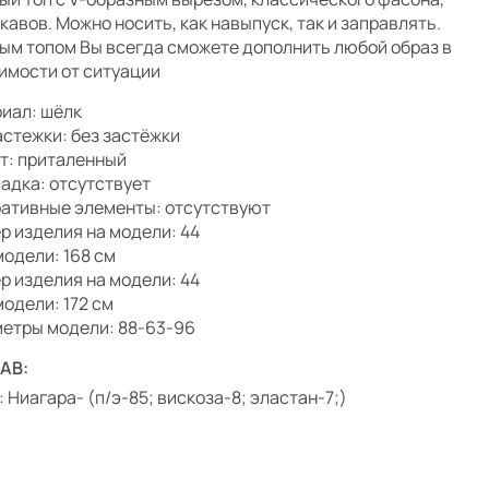
укавов. Можно носить, как навыпуск, так и заправлять.
ым топом Вы всегда сможете дополнить любой образ в
имости от ситуации
иал: шёлк
астежки: без застёжки
т: приталенный
адка: отсутствует
ативные элементы: отсутствуют
р изделия на модели: 44
модели: 168 см
р изделия на модели: 44
модели: 172 см
етры модели: 88-63-96
АВ:
: Ниагара- (п/э-85; вискоза-8; эластан-7;)