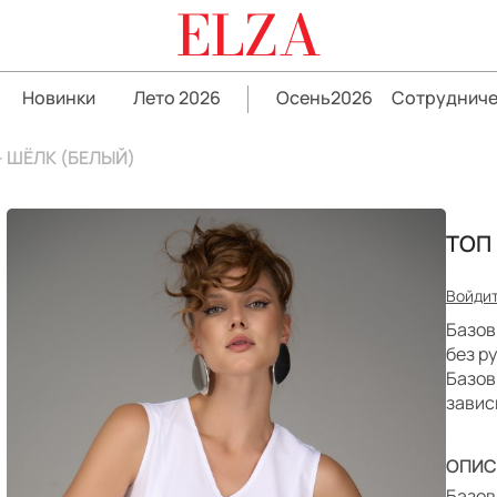
ELZA
Новинки
Лето 2026
Осень2026
Сотрудниче
– ШЁЛК (БЕЛЫЙ)
ТОП
Войдит
Базов
без р
Базов
завис
ОПИС
Базов