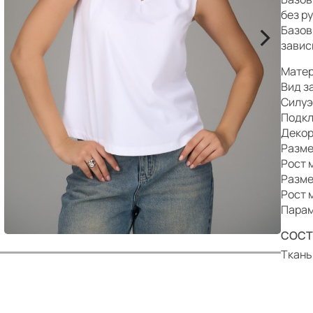
р
без р
>
Базов
завис
Матер
Вид з
Силуэ
Подкл
Декор
Разме
Рост 
Разме
Рост 
Парам
СОСТ
Ткань