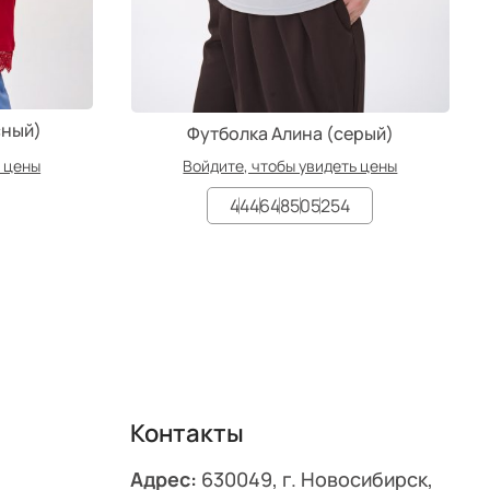
сный)
Футболка Алина (серый)
ь цены
Войдите, чтобы увидеть цены
44
46
48
50
52
54
Контакты
Адрес:
630049, г. Новосибирск,