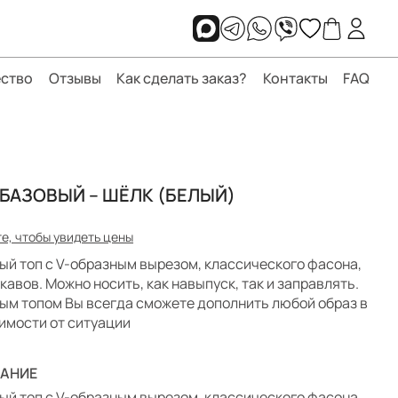
ство
Отзывы
Как сделать заказ?
Контакты
FAQ
 БАЗОВЫЙ – ШЁЛК (БЕЛЫЙ)
е, чтобы увидеть цены
ый топ с V-образным вырезом, классического фасона,
укавов. Можно носить, как навыпуск, так и заправлять.
ым топом Вы всегда сможете дополнить любой образ в
имости от ситуации
АНИЕ
ый топ с V-образным вырезом, классического фасона,