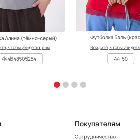
Футболка Бэль (кра
а Алина (тёмно-серый)
те, чтобы увидеть цены
Войдите, чтобы увидет
44
46
48
50
52
54
44-50
н
Покупателям
Сотрудничество