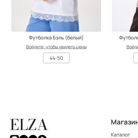
Футболка Бэль (белый)
Футболк
Войдите, чтобы увидеть цены
Войди
44-50
ELZA
Магази
Каталог