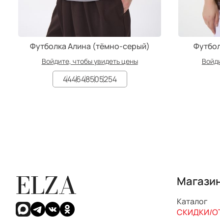
Футболка Алина (тёмно-серый)
Футбол
Войдите, чтобы увидеть цены
Войди
44
46
48
50
52
54
ELZA
Магази
Каталог
СКИДКИ/ОТ