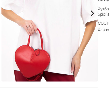
р
>
Футбо
брюка
СОСТ
Хлопо