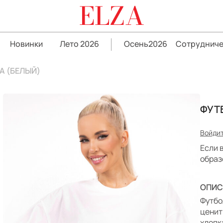
ELZA
Новинки
Лето 2026
Осень2026
Сотрудниче
А (БЕЛЫЙ)
ФУТ
Войдит
Если 
образ
ОПИС
Футбо
ценит
хлопк