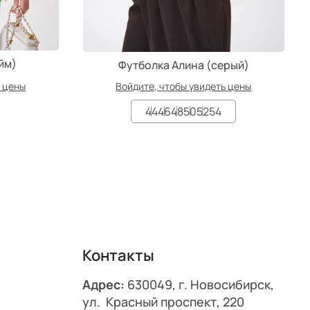
йм)
Футболка Алина (серый)
ь цены
Войдите, чтобы увидеть цены
44
46
48
50
52
54
Контакты
Адрес:
630049, г. Новосибирск,
ул. Красный проспект, 220