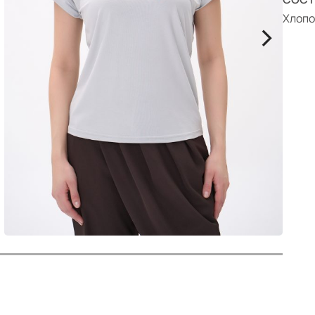
р
Хлопо
>