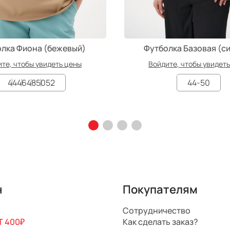
лка Фиона (бежевый)
Футболка Базовая (с
те, чтобы увидеть цены
Войдите, чтобы увидет
44
46
48
50
52
44-50
н
Покупателям
Сотрудничество
 400₽
Как сделать заказ?