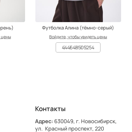
ирень)
Футболка Алина (тёмно-серый)
ь цены
Войдите, чтобы увидеть цены
44
46
48
50
52
54
Контакты
Адрес:
630049, г. Новосибирск,
ул. Красный проспект, 220