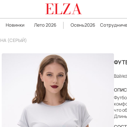
ELZA
Новинки
Лето 2026
Осень2026
Сотрудниче
НА (СЕРЫЙ)
ФУТ
Войдит
ОПИС
Футбо
комфо
что о
Длины
СОСТ