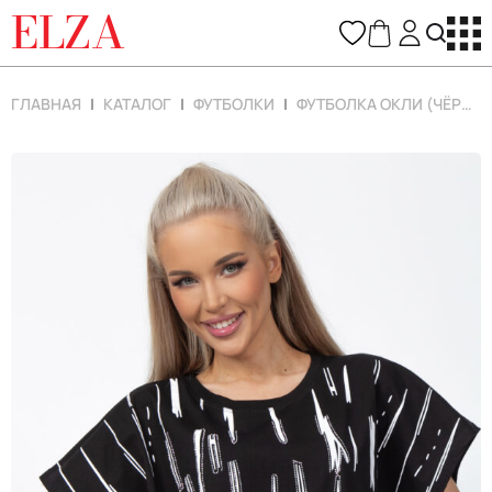
ELZA
ГЛАВНАЯ
КАТАЛОГ
ФУТБОЛКИ
ФУТБОЛКА ОКЛИ (ЧЁРНЫЙ)