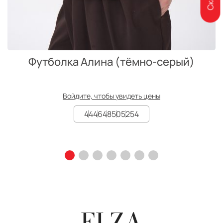
Футболка Алина (тёмно-серый)
Войдите, чтобы увидеть цены
44
46
48
50
52
54
ELZA